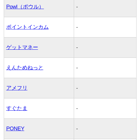
Powl（ポウル）
-
ポイントインカム
-
ゲットマネー
-
えんためねっと
-
アメフリ
-
すぐたま
-
PONEY
-