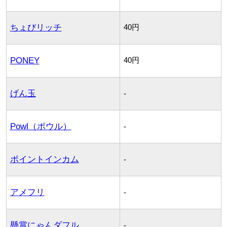
ちょびリッチ
40円
PONEY
40円
げん玉
-
Powl（ポウル）
-
ポイントインカム
-
アメフリ
-
懸賞にゃんダフル
-