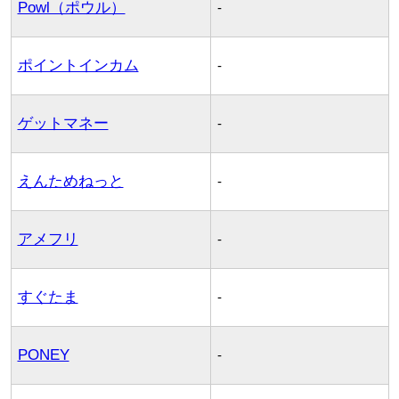
Powl（ポウル）
-
ポイントインカム
-
ゲットマネー
-
えんためねっと
-
アメフリ
-
すぐたま
-
PONEY
-