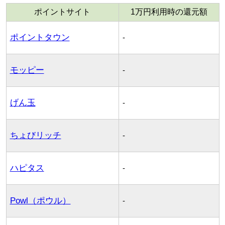
ポイントサイト
1万円利用時の還元額
ポイントタウン
-
モッピー
-
げん玉
-
ちょびリッチ
-
ハピタス
-
Powl（ポウル）
-