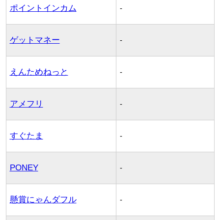
ポイントインカム
-
ゲットマネー
-
えんためねっと
-
アメフリ
-
すぐたま
-
PONEY
-
懸賞にゃんダフル
-