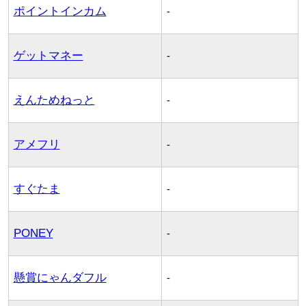
ポイントインカム
-
ゲットマネー
-
えんためねっと
-
アメフリ
-
すぐたま
-
PONEY
-
懸賞にゃんダフル
-