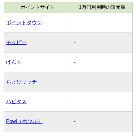
ポイントサイト
1万円利用時の還元額
ポイントタウン
-
モッピー
-
げん玉
-
ちょびリッチ
-
ハピタス
-
Powl（ポウル）
-