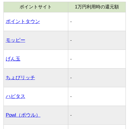
ポイントサイト
1万円利用時の還元額
ポイントタウン
-
モッピー
-
げん玉
-
ちょびリッチ
-
ハピタス
-
Powl（ポウル）
-