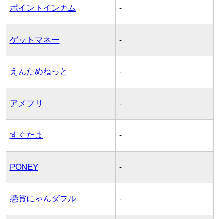
ポイントインカム
-
ゲットマネー
-
えんためねっと
-
アメフリ
-
すぐたま
-
PONEY
-
懸賞にゃんダフル
-