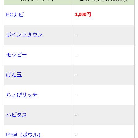
ECナビ
1,080円
ポイントタウン
-
モッピー
-
げん玉
-
ちょびリッチ
-
ハピタス
-
Powl（ポウル）
-