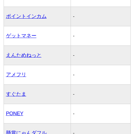
ポイントインカム
-
ゲットマネー
-
えんためねっと
-
アメフリ
-
すぐたま
-
PONEY
-
懸賞にゃんダフル
-