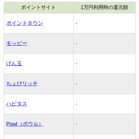
ポイントサイト
1万円利用時の還元額
ポイントタウン
-
モッピー
-
げん玉
-
ちょびリッチ
-
ハピタス
-
Powl（ポウル）
-