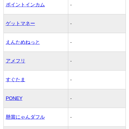
ポイントインカム
-
ゲットマネー
-
えんためねっと
-
アメフリ
-
すぐたま
-
PONEY
-
懸賞にゃんダフル
-