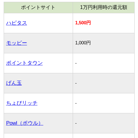
ポイントサイト
1万円利用時の還元額
ハピタス
1,500円
モッピー
1,000円
ポイントタウン
-
げん玉
-
ちょびリッチ
-
Powl（ポウル）
-