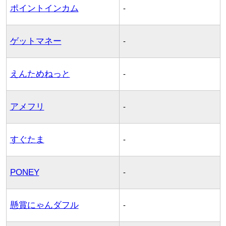
ポイントインカム
-
ゲットマネー
-
えんためねっと
-
アメフリ
-
すぐたま
-
PONEY
-
懸賞にゃんダフル
-