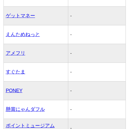
ゲットマネー
-
えんためねっと
-
アメフリ
-
すぐたま
-
PONEY
-
懸賞にゃんダフル
-
ポイントミュージアム
-