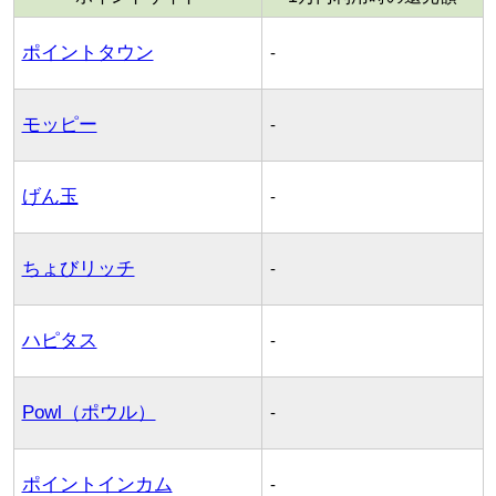
ポイントタウン
-
モッピー
-
げん玉
-
ちょびリッチ
-
ハピタス
-
Powl（ポウル）
-
ポイントインカム
-