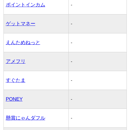
ポイントインカム
-
ゲットマネー
-
えんためねっと
-
アメフリ
-
すぐたま
-
PONEY
-
懸賞にゃんダフル
-