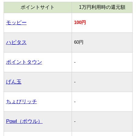
ポイントサイト
1万円利用時の還元額
モッピー
100円
ハピタス
60円
ポイントタウン
-
げん玉
-
ちょびリッチ
-
Powl（ポウル）
-