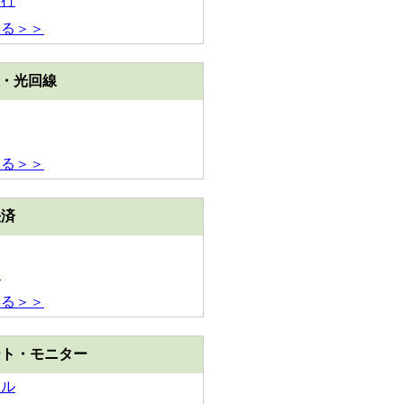
銀行
見る＞＞
M・光回線
見る＞＞
決済
イ
見る＞＞
ート・モニター
ミル