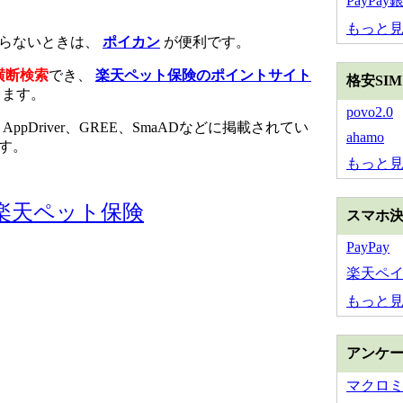
PayPay
もっと
からないときは、
ポイカン
が便利です。
横断検索
でき、
楽天ペット保険のポイントサイト
格安SI
きます。
povo2.0
、AppDriver、GREE、SmaADなどに掲載されてい
ahamo
す。
もっと
楽天ペット保険
スマホ
PayPay
楽天ペ
もっと
アンケ
マクロ