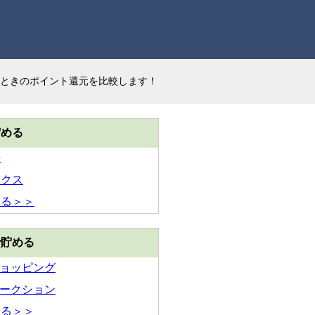
ときのポイント還元を比較します！
貯める
場
ックス
見る＞＞
で貯める
!ショッピング
!オークション
見る＞＞