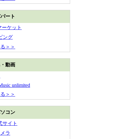
デパート
Y マーケット
ピング
見る＞＞
楽・動画
ン
usic unlimited
見る＞＞
パソコン
公式サイト
カメラ