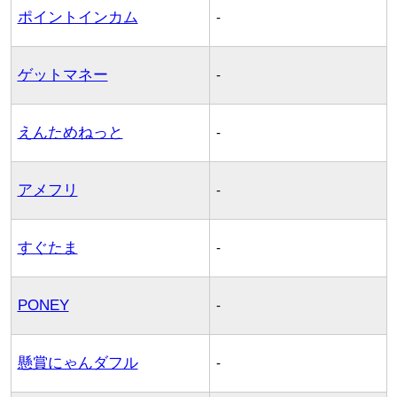
ポイントインカム
-
ゲットマネー
-
えんためねっと
-
アメフリ
-
すぐたま
-
PONEY
-
懸賞にゃんダフル
-