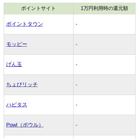
ポイントサイト
1万円利用時の還元額
ポイントタウン
-
モッピー
-
げん玉
-
ちょびリッチ
-
ハピタス
-
Powl（ポウル）
-