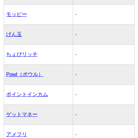
モッピー
-
げん玉
-
ちょびリッチ
-
Powl（ポウル）
-
ポイントインカム
-
ゲットマネー
-
アメフリ
-