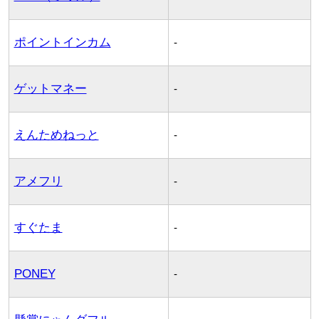
ポイントインカム
-
ゲットマネー
-
えんためねっと
-
アメフリ
-
すぐたま
-
PONEY
-