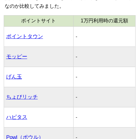
なのか比較してみました。
ポイントサイト
1万円利用時の還元額
ポイントタウン
-
モッピー
-
げん玉
-
ちょびリッチ
-
ハピタス
-
Powl（ポウル）
-