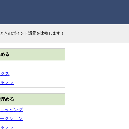
ときのポイント還元を比較します！
貯める
場
ックス
見る＞＞
で貯める
!ショッピング
!オークション
見る＞＞