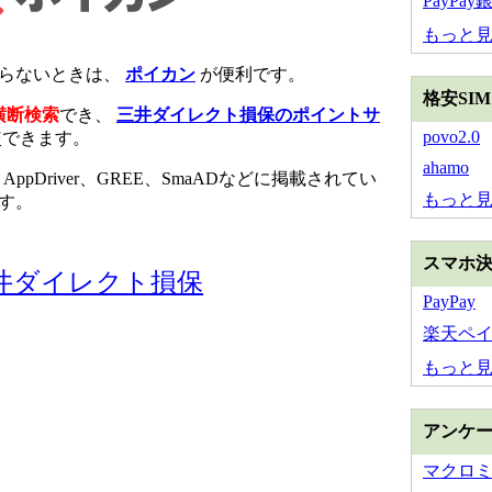
PayPay
もっと
からないときは、
ポイカン
が便利です。
格安SI
横断検索
でき、
三井ダイレクト損保のポイントサ
povo2.0
較できます。
ahamo
、AppDriver、GREE、SmaADなどに掲載されてい
もっと
す。
スマホ
井ダイレクト損保
PayPay
楽天ペ
もっと
アンケ
マクロ