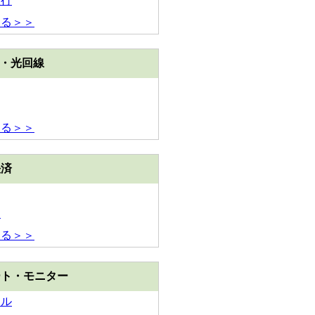
銀行
見る＞＞
M・光回線
見る＞＞
決済
イ
見る＞＞
ート・モニター
ミル