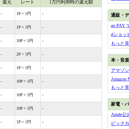
還元
レート
1万円利用時の還元額
-
1P = 1円
-
通販・
au PA
-
1P = 1円
-
dショッ
-
10P = 1円
-
もっと
-
2P = 1円
-
本・音
-
1P = 1円
-
アマゾ
Amazon M
-
10P = 1円
-
もっと
-
10P = 1円
-
家電・
-
10P = 1円
-
Apple
-
1P = 1円
-
ビック