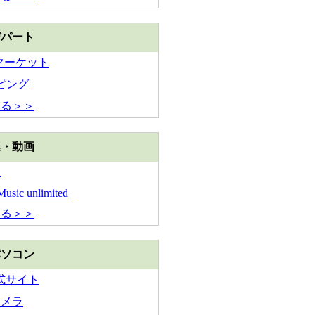
デパート
Y マーケット
ピング
見る＞＞
楽・動画
ン
usic unlimited
見る＞＞
パソコン
公式サイト
カメラ