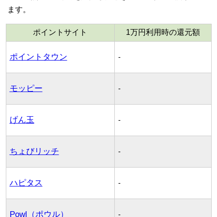
ます。
ポイントサイト
1万円利用時の還元額
ポイントタウン
-
モッピー
-
げん玉
-
ちょびリッチ
-
ハピタス
-
Powl（ポウル）
-