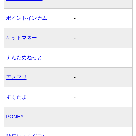
ポイントインカム
-
ゲットマネー
-
えんためねっと
-
アメフリ
-
すぐたま
-
PONEY
-