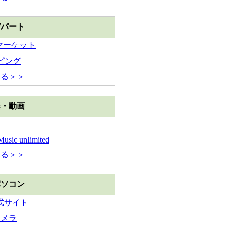
デパート
Y マーケット
ピング
見る＞＞
楽・動画
ン
usic unlimited
見る＞＞
パソコン
公式サイト
カメラ