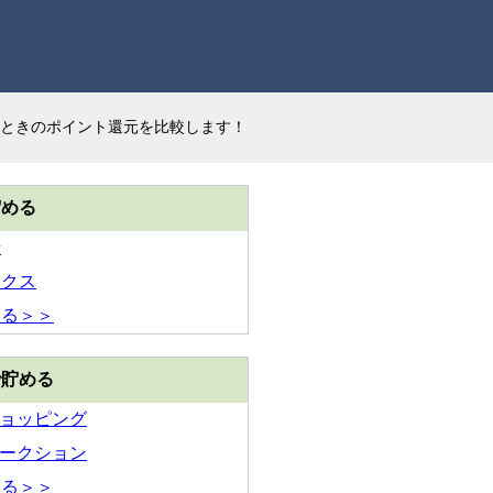
ときのポイント還元を比較します！
貯める
場
ックス
見る＞＞
で貯める
!ショッピング
!オークション
見る＞＞