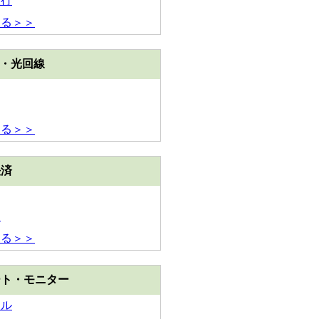
銀行
見る＞＞
M・光回線
見る＞＞
決済
イ
見る＞＞
ート・モニター
ミル