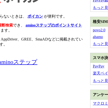
PayPay
もっと
からないときは、
ポイカン
が便利です。
格安SI
横断検索
でき、
aminoステップのポイントサイト
povo2.0
きます。
ahamo
、AppDriver、GREE、SmaADなどに掲載されてい
もっと
す。
スマホ
aminoステップ
PayPay
楽天ペ
もっと
アンケ
マクロ