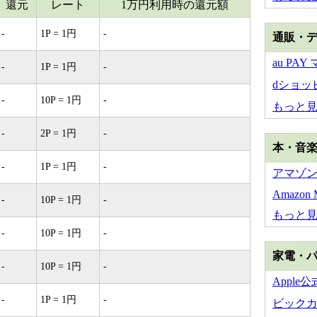
還元
レート
1万円利用時の還元額
-
1P = 1円
-
通販・
au PA
-
1P = 1円
-
dショッ
-
10P = 1円
-
もっと
-
2P = 1円
-
本・音
-
1P = 1円
-
アマゾ
Amazon M
-
10P = 1円
-
もっと
-
10P = 1円
-
家電・
-
10P = 1円
-
Apple
-
1P = 1円
-
ビック